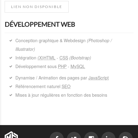
LIEN NON DISPONIBLE
DÉVELOPPEMENT WEB
Conception graphique & Webdesign
(Photoshop /
Illustrator)
Intégration
(X)HTML
-
CSS
(Bootstrap)
Développement sous
PHP
-
MySQL
Dynamise / Animation des pages par
JavaScript
Référencement naturel
SEO
Mises à jour régulières en fonction des besoins