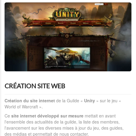
CRÉATION SITE WEB
Création du site internet
de la Guilde «
Unity
» sur le jeu «
World of Warcraft ».
Ce
site internet développé sur mesure
mettait en avant
l'ensemble des actualités de la guilde, la liste des membres,
l'avancement sur les diverses mises à jour du jeu, des guides,
des médias et permettait de nous contacter.