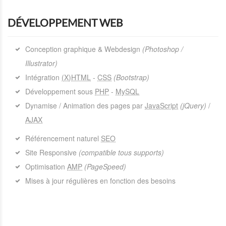
DÉVELOPPEMENT WEB
Conception graphique & Webdesign
(Photoshop /
Illustrator)
Intégration
(X)HTML
-
CSS
(Bootstrap)
Développement sous
PHP
-
MySQL
Dynamise / Animation des pages par
JavaScript
(jQuery)
/
AJAX
Référencement naturel
SEO
Site Responsive
(compatible tous supports)
Optimisation
AMP
(PageSpeed)
Mises à jour régulières en fonction des besoins