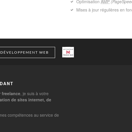
Optimisation
AMP
(PageSpee
Mises à jour régulières en fo
& DÉVELOPPEMENT WEB
NDANT
 freelance
, je suis à votre
ation de sites internet, de
s mes compétences au service de