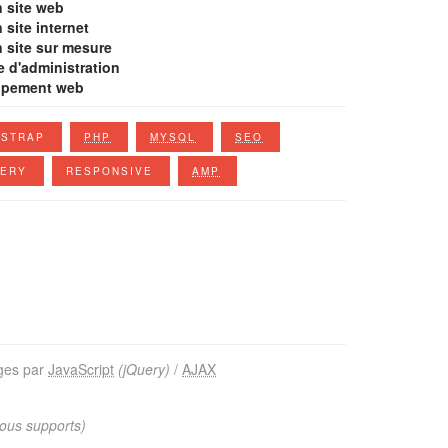
n site web
 site internet
n site sur mesure
e d'administration
ppement web
STRAP
PHP
MYSQL
SEO
UERY
RESPONSIVE
AMP
ges par
JavaScript
(jQuery)
/
AJAX
tous supports)