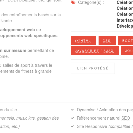
Catégorie(s) :
Créatio
Création
Créatio
 des entraînements basés sur la
Interfac
ivante.
Dévelo
veloppement web
de
loppements web spécifiques
(X)HTML
CSS
BOOT
on sur mesure
permettant de
JAVASCRIPT
/
AJAX
JQ
nome.
 salles de sport à travers le
LIEN PROTÉGÉ
nements de fitness à grande
s du site
Dynamise / Animation des pa
entiels, music kits, gestion des
Référencement naturel
SEO
tion, etc.)
Site Responsive
(compatible 