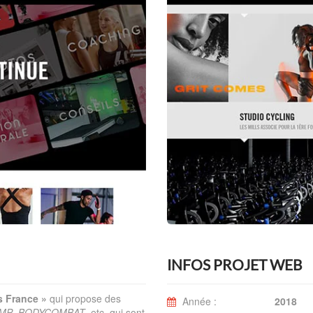
INFOS PROJET WEB
s France »
qui propose des
Année :
2018
MP
,
BODYCOMBAT
, etc. qui sont