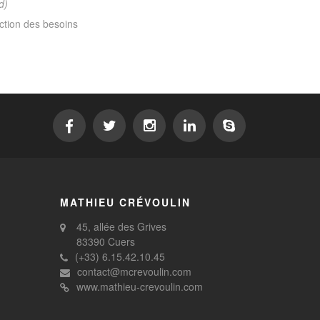
d)
nction des besoins
MATHIEU CRÉVOULIN
45, allée des Grives
83390 Cuers
(+33) 6.15.42.10.45
contact@mcrevoulin.com
www.mathieu-crevoulin.com