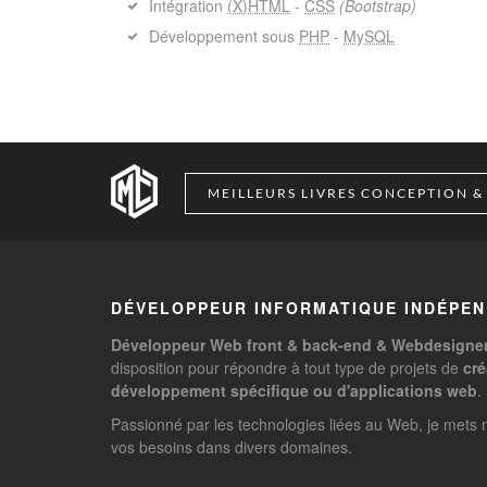
Intégration
(X)HTML
-
CSS
(Bootstrap)
Développement sous
PHP
-
MySQL
MEILLEURS LIVRES CONCEPTION 
DÉVELOPPEUR INFORMATIQUE INDÉPE
Développeur Web front & back-end & Webdesigner
disposition pour répondre à tout type de projets de
cré
développement spécifique ou d'applications web
.
Passionné par les technologies liées au Web, je met
vos besoins dans divers domaines.